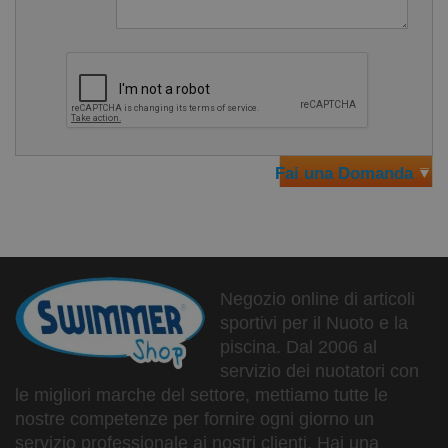
Fai una Domanda
Negozio online di articoli
sportivi per il Nuoto e la
piscina. Dal 2006 al
servizio dei nuotatori con
le migliori marche del settore, mettiamo tutte le
nostre competenze per fornire ogni giorno un
servizio professionale ai nostri clienti. Hai una