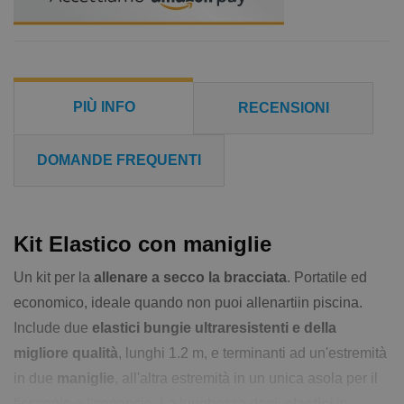
PIÙ INFO
RECENSIONI
DOMANDE FREQUENTI
Kit Elastico con maniglie
Un kit per la
allenare a secco la bracciata
. Portatile ed
economico, ideale quando non puoi allenartiin piscina.
Include due
elastici bungie ultraresistenti e della
migliore qualità
, lunghi 1.2 m, e terminanti ad un'estremità
in due
maniglie
, all'altra estremità in un unica asola per il
fissaggio o l'aggancio. La lunghezza degli
elastici
in