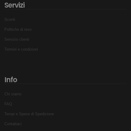
Servizi
Sconti
Politiche di reso
Servizio clienti
Termini e condizioni
Info
Chi siamo
FAQ
Tempi e Spese di Spedizione
Contattaci