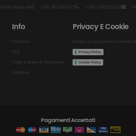
- 54100 Massa Ms
(+39) 3513041375
(+39) 0585026137
i
Info
Privacy E Cookie
Chi siamo
Gestisci le tue preferenze relative a
FAQ
Privacy Policy
Tempi e Spese di Spedizione
Cookie Policy
Contattaci
Pagamenti Accettati