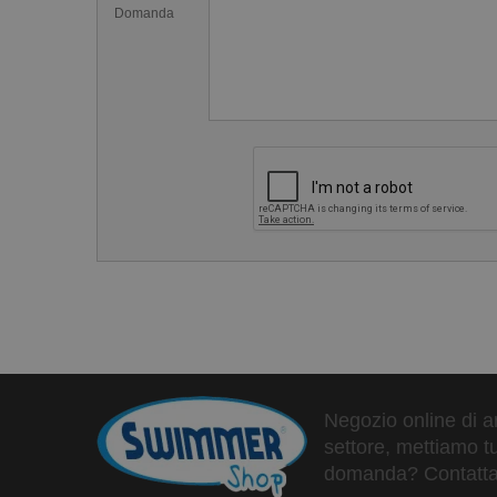
Domanda
Negozio online di ar
settore, mettiamo tu
domanda? Contattaci