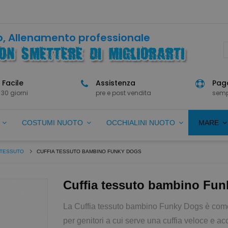
, Allenamento professionale
 Facile
Assistenza
Paga
 30 giorni
pre e post vendita
semp
O
COSTUMI NUOTO
OCCHIALINI NUOTO
MARE
 TESSUTO
CUFFIA TESSUTO BAMBINO FUNKY DOGS
Cuffia tessuto bambino Fu
La Cuffia tessuto bambino Funky Dogs è como
per genitori a cui serve una cuffia veloce e accet