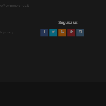
nfo@swimmershop.it
Seguici su:
lla privacy