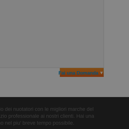
Fai una Domanda
zio dei nuotatori con le migliori marche del
io professionale ai nostri clienti. Hai una
o nel piu' breve tempo possibile.