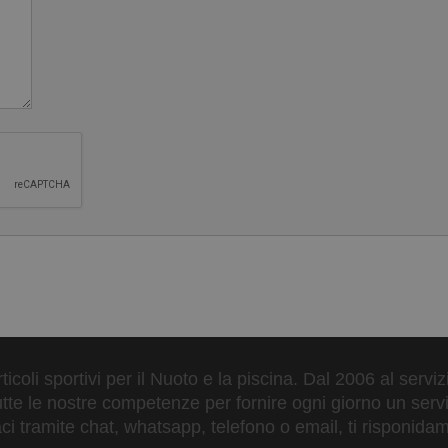
ticoli sportivi per il Nuoto e la piscina. Dal 2006 al servi
tte le nostre competenze per fornire ogni giorno un serviz
 tramite chat, whatsapp, telefono o email, ti risponidam