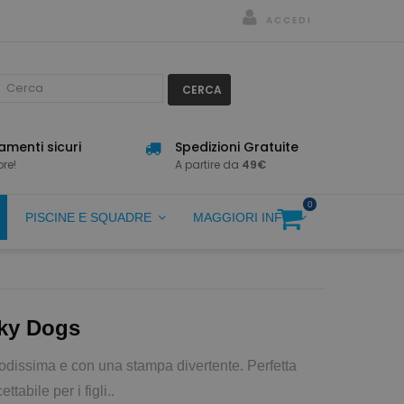
ACCEDI
CERCA
menti sicuri
Spedizioni Gratuite
re!
A partire da
49€
0
PISCINE E SQUADRE
MAGGIORI INFO
nky Dogs
dissima e con una stampa divertente. Perfetta
tabile per i figli..