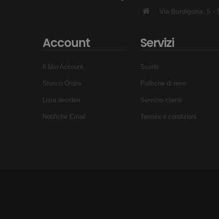
Via Bordigona, 5 
Account
Servizi
Il Mio Account
Sconti
Storico Ordini
Politiche di reso
Lista desideri
Servizio clienti
Notifiche Email
Termini e condizioni