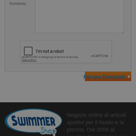
Domanda
fascia interna ideata per mantenere i capelli a loro
posto;
Pensata per chi ha i capelli lunghi;
Non necessita di ulteriori fasce o fermagli, facilita
l'indosso;
La cuffia esterna e realizzata 78% Poliammide 22%
Elastane Xtra Life Lycra;
La fascia interna e realizzata 72% Poliammide 28%
Elastane;
Fai una Domanda
Mesh e realizzata 100% Poliammide 15 Elastane
Se vuoi conoscere anche le altre fantasie disponibili, torna
all'apposita categoria sulle
cuffie da nuoto
in vendita qui
su Swimmershop.
Negozio online di articoli
sportivi per il Nuoto e la
piscina. Dal 2006 al