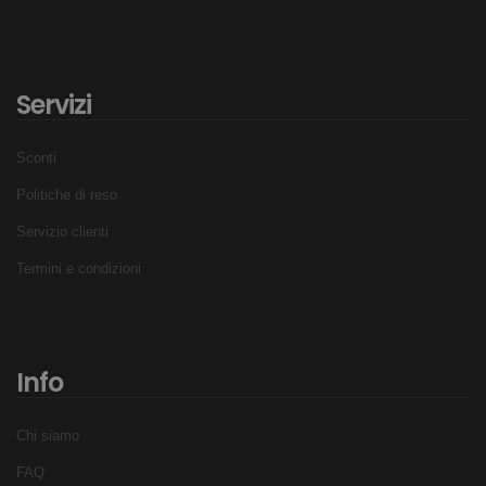
Servizi
Sconti
Politiche di reso
Servizio clienti
Termini e condizioni
Info
Chi siamo
FAQ