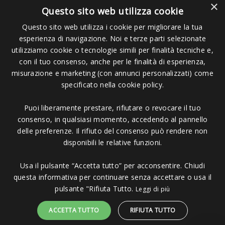
×
Questo sito web utilizza cookie
Questo sito web utilizza i cookie per migliorare la tua
esperienza di navigazione. Noi e terze parti selezionate
Pagamenti Accettati
utilizziamo cookie o tecnologie simili per finalità tecniche e,
con il tuo consenso, anche per le finalità di esperienza,
misurazione e marketing (con annunci personalizzati) come
specificato nella cookie policy.
Puoi liberamente prestare, rifiutare o revocare il tuo
Copyright © 2006 - 2023 -
Icarus Project sas
- Via Bordigona, 5 - 54100
consenso, in qualsiasi momento, accedendo al pannello
Massa MS - Tel 0585026137 - P.IVA 01151030457 - REA MS 117168
delle preferenze. Il rifiuto del consenso può rendere non
disponibili le relative funzioni.
Usa il pulsante “Accetta tutto” per acconsentire. Chiudi
questa informativa per continuare senza accettare o usa il
pulsante "Rifiuta Tutto.
Leggi di più
ACCETTA TUTTO
RIFIUTA TUTTO