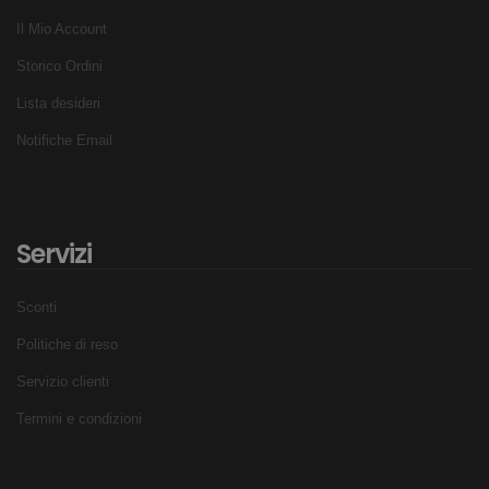
Il Mio Account
Storico Ordini
Lista desideri
Notifiche Email
Servizi
Sconti
Politiche di reso
Servizio clienti
Termini e condizioni