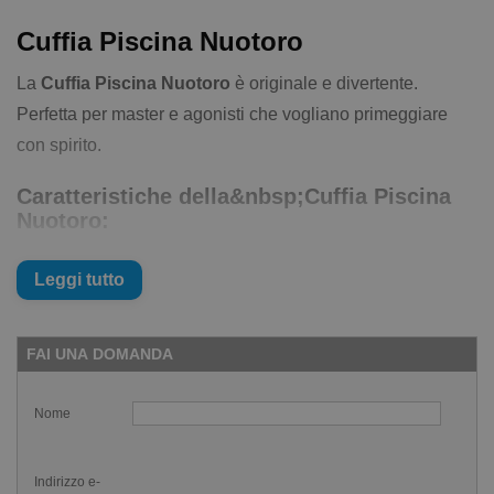
Cuffia Piscina Nuotoro
La
Cuffia Piscina Nuotoro
è originale e divertente.
Perfetta per master e agonisti che vogliano primeggiare
con spirito.
Caratteristiche della&nbsp;Cuffia Piscina
Nuotoro:
Cuffia in silicone di qualità
Leggi tutto
Grafica originale e divertente
Taglia unica adulto
FAI UNA DOMANDA
Il logo è stato creato da
Freepik
Nome
Indirizzo e-