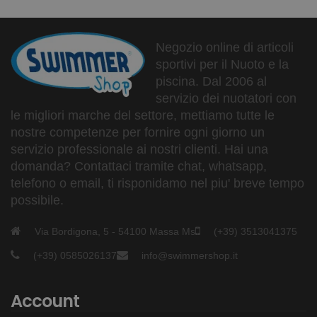
Negozio online di articoli
sportivi per il Nuoto e la
piscina. Dal 2006 al
servizio dei nuotatori con
le migliori marche del settore, mettiamo tutte le
nostre competenze per fornire ogni giorno un
servizio professionale ai nostri clienti. Hai una
domanda? Contattaci tramite chat, whatsapp,
telefono o email, ti risponidamo nel piu' breve tempo
possibile.
Via Bordigona, 5 - 54100 Massa Ms
(+39) 3513041375
(+39) 0585026137
info@swimmershop.it
Account