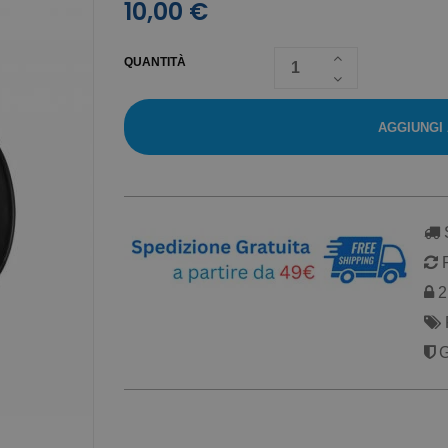
10,00 €
QUANTITÀ
AGGIUNGI
S
R
2 
G