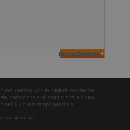
Fai una Domanda
zio dei nuotatori con le migliori marche del
io professionale ai nostri clienti. Hai una
o nel piu' breve tempo possibile.
nfo@swimmershop.it