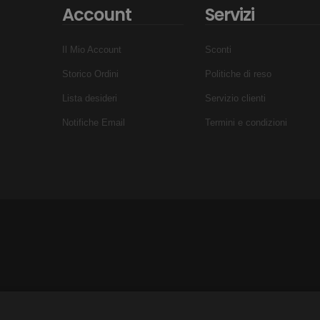
Account
Servizi
Il Mio Account
Sconti
Storico Ordini
Politiche di reso
Lista desideri
Servizio clienti
Notifiche Email
Termini e condizioni