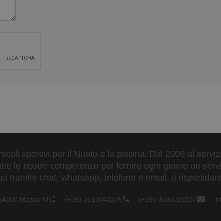
ticoli sportivi per il Nuoto e la piscina. Dal 2006 al servi
tte le nostre competenze per fornire ogni giorno un serviz
 tramite chat, whatsapp, telefono o email, ti risponidam
- 54100 Massa Ms
(+39) 3513041375
(+39) 0585026137
i