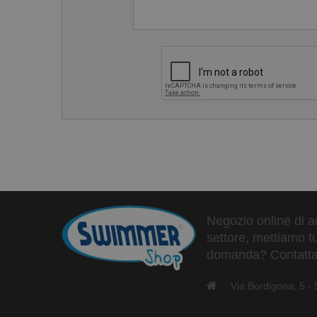
Negozio online di ar
settore, mettiamo tu
domanda? Contattaci
Via Bordigona, 5 