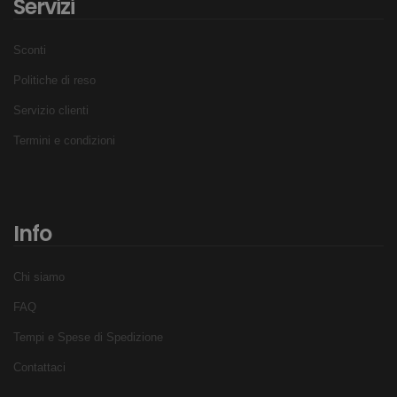
Servizi
Sconti
Politiche di reso
Servizio clienti
Termini e condizioni
Info
Chi siamo
FAQ
Tempi e Spese di Spedizione
Contattaci