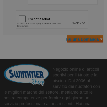
Fai una Domanda
Negozio online di articoli
sportivi per il Nuoto e la
piscina. Dal 2006 al
servizio dei nuotatori con
le migliori marche del settore, mettiamo tutte le
nostre competenze per fornire ogni giorno un
servizio professionale ai nostri clienti. Hai una