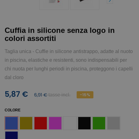
Cuffia in silicone senza logo in
colori assortiti
Taglia unica - Cuffie in silicone antistrappo, adatte al nuoto
in piscina, elastiche e resistenti, sono indispensabili per
chi nuota per lunghi periodi in piscina, proteggono i capelli
dal cloro
5,87 €
6,91 €
-15%
tasse incl.
COLORE