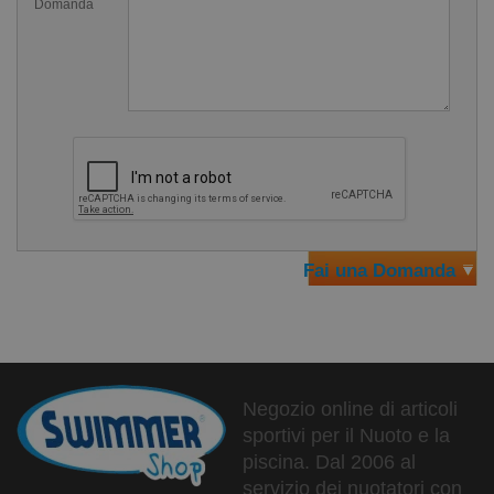
Domanda
fuori dopo ogni utilizzo
una lieve spruzzata di talco manterrà la
cuffia
in ottime
condizioni
non lasciare esposta alla luce diretta del sole
Ecco qua sotto come indossare correttamente la cuffia
per evitare strappi
Fai una Domanda
Negozio online di articoli
sportivi per il Nuoto e la
piscina. Dal 2006 al
servizio dei nuotatori con