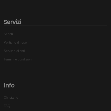
Servizi
Sconti
Politiche di reso
Servizio clienti
Termini e condizioni
Info
Chi siamo
FAQ