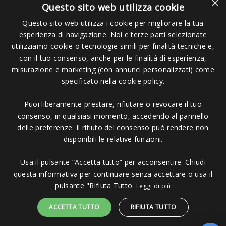
×
Questo sito web utilizza cookie
Questo sito web utilizza i cookie per migliorare la tua
esperienza di navigazione. Noi e terze parti selezionate
Pagamenti Accettati
utilizziamo cookie o tecnologie simili per finalità tecniche e,
con il tuo consenso, anche per le finalità di esperienza,
misurazione e marketing (con annunci personalizzati) come
specificato nella cookie policy.
Puoi liberamente prestare, rifiutare o revocare il tuo
Copyright © 2006 - 2023 -
Icarus Project sas
- Via Bordigona, 5 - 54100
consenso, in qualsiasi momento, accedendo al pannello
Massa MS - Tel 0585026137 - P.IVA 01151030457 - REA MS 117168
delle preferenze. Il rifiuto del consenso può rendere non
disponibili le relative funzioni.
Usa il pulsante “Accetta tutto” per acconsentire. Chiudi
questa informativa per continuare senza accettare o usa il
pulsante "Rifiuta Tutto.
Leggi di più
ACCETTA TUTTO
RIFIUTA TUTTO