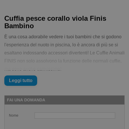
Cuffia pesce corallo viola Finis
Bambino
È una cosa adorabile vedere i tuoi bambini che si godono
l'esperienza del nuoto in piscina, lo è ancora di più se si
esaltano indossando accessori divertenti! Le Cuffie Animali
FINIS non solo assolvono la funzione delle normali cuffie,
ma sono anche carinissime!
Progettate appositamente per le teste piccole dei bambini
Leggi tutto
e in silicone morbido al 100%, non tirano i capelli come il
lattice e la zigrinatura interna crea una presa salda sulla
FAI UNA DOMANDA
testa.
Nome
Caratteristiche della Cuffia pesce corallo
viola Finis Bambino :