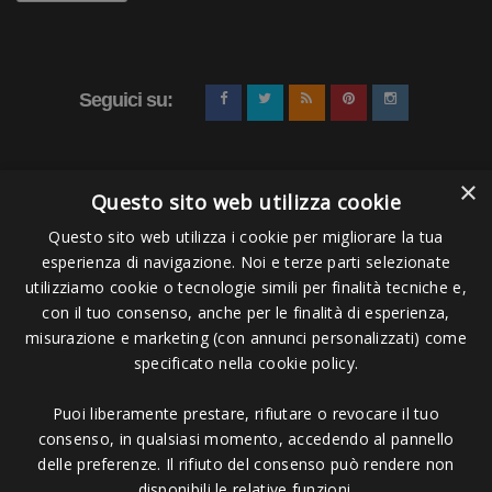
Seguici su:
×
Questo sito web utilizza cookie
Questo sito web utilizza i cookie per migliorare la tua
esperienza di navigazione. Noi e terze parti selezionate
Pagamenti Accettati
utilizziamo cookie o tecnologie simili per finalità tecniche e,
con il tuo consenso, anche per le finalità di esperienza,
misurazione e marketing (con annunci personalizzati) come
specificato nella cookie policy.
Puoi liberamente prestare, rifiutare o revocare il tuo
Copyright © 2006 - 2023 -
Icarus Project sas
- Via Bordigona, 5 - 54100
consenso, in qualsiasi momento, accedendo al pannello
Massa MS - Tel 0585026137 - P.IVA 01151030457 - REA MS 117168
delle preferenze. Il rifiuto del consenso può rendere non
disponibili le relative funzioni.