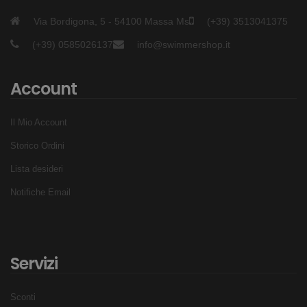
Via Bordigona, 5 - 54100 Massa Ms
(+39) 3513041375
(+39) 0585026137
info@swimmershop.it
Account
Il Mio Account
Storico Ordini
Lista desideri
Notifiche Email
Servizi
Sconti