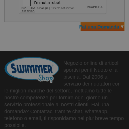
Fai una Domanda
Negozio online di articoli
sportivi per il Nuoto e la
piscina. Dal 2006 al
servizio dei nuotatori con
le migliori marche del settore, mettiamo tutte le
nostre competenze per fornire ogni giorno un
servizio professionale ai nostri clienti. Hai una
domanda? Contattaci tramite chat, whatsapp,
telefono o email, ti risponidamo nel piu' breve tempo
possibile.