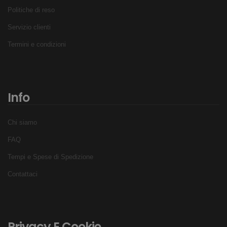
Politiche di reso
Servizio clienti
Termini e condizioni
Info
Chi siamo
FAQ
Tempi e Spese di Spedizione
Contattaci
Privacy E Cookie