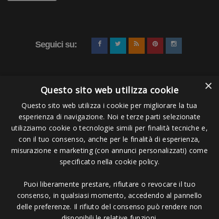
Seguici su:
×
Questo sito web utilizza cookie
Questo sito web utilizza i cookie per migliorare la tua
esperienza di navigazione. Noi e terze parti selezionate
Pagamenti Accettati
utilizziamo cookie o tecnologie simili per finalità tecniche e,
con il tuo consenso, anche per le finalità di esperienza,
misurazione e marketing (con annunci personalizzati) come
specificato nella cookie policy.
Puoi liberamente prestare, rifiutare o revocare il tuo
Copyright © 2006 - 2023 -
Icarus Project sas
- Via Bordigona, 5 - 54100
consenso, in qualsiasi momento, accedendo al pannello
Massa MS - Tel 0585026137 - P.IVA 01151030457 - REA MS 117168
delle preferenze. Il rifiuto del consenso può rendere non
disponibili le relative funzioni.