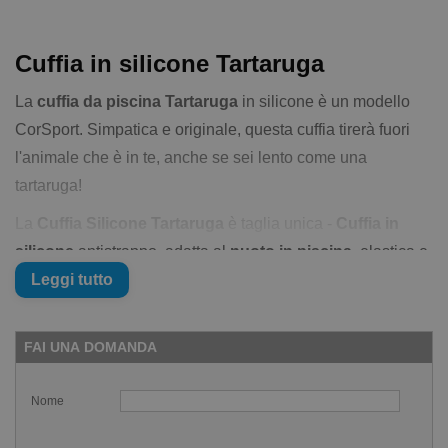
Cuffia in silicone Tartaruga
La
cuffia da piscina Tartaruga
in silicone è un modello
CorSport. Simpatica e originale, questa cuffia tirerà fuori
l'animale che è in te, anche se sei lento come una
tartaruga!
La
Cuffia Silicone Tartaruga
è taglia unica -
Cuffia in
silicone
antistrappo, adatta al
nuoto in piscina
, elastica e
resistente, indispensabile per chi nuota per lunghi periodi
Leggi tutto
in piscina, protegge i capelli dal cloro
FAI UNA DOMANDA
Caratteristiche della Cuffia Silicone
Tartaruga da piscina:
Nome
Resistente agli strappi
Massimo comfort