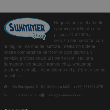
Negozio online di articoli
sportivi per il Nuoto e la
piscina. Dal 2006 al
servizio dei nuotatori con
le migliori marche del settore, mettiamo tutte le
nostre competenze per fornire ogni giorno un
servizio professionale ai nostri clienti. Hai una
domanda? Contattaci tramite chat, whatsapp,
telefono o email, ti risponidamo nel piu' breve tempo
possibile.
Via Bordigona, 5 - 54100 Massa Ms
(+39) 3513041375
(+39) 0585026137
info@swimmershop.it