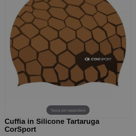
Tocca per espandere
Cuffia in Silicone Tartaruga
CorSport