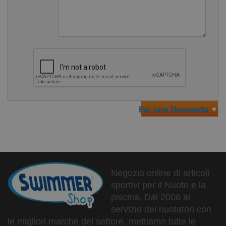
Fai una Domanda
Negozio online di articoli
sportivi per il Nuoto e la
piscina. Dal 2006 al
servizio dei nuotatori con
le migliori marche del settore, mettiamo tutte le