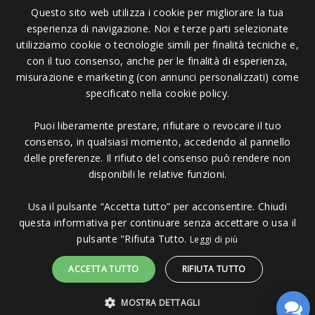
Questo sito web utilizza i cookie per migliorare la tua
esperienza di navigazione. Noi e terze parti selezionate
Pagamenti Accettati
utilizziamo cookie o tecnologie simili per finalità tecniche e,
con il tuo consenso, anche per le finalità di esperienza,
misurazione e marketing (con annunci personalizzati) come
specificato nella cookie policy.
Puoi liberamente prestare, rifiutare o revocare il tuo
Copyright © 2006 - 2023 -
Icarus Project sas
- Via Bordigona, 5 - 54100
consenso, in qualsiasi momento, accedendo al pannello
Massa MS - Tel 0585026137 - P.IVA 01151030457 - REA MS 117168
delle preferenze. Il rifiuto del consenso può rendere non
disponibili le relative funzioni.
Usa il pulsante “Accetta tutto” per acconsentire. Chiudi
questa informativa per continuare senza accettare o usa il
pulsante "Rifiuta Tutto.
Leggi di più
ACCETTA TUTTO
RIFIUTA TUTTO
MOSTRA DETTAGLI
Sito protetto da reCAPTCHA.
Privacy
-
Termini e condizioni