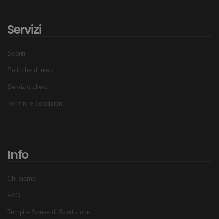
Servizi
Sconti
Politiche di reso
Servizio clienti
Termini e condizioni
Info
Chi siamo
FAQ
Tempi e Spese di Spedizione