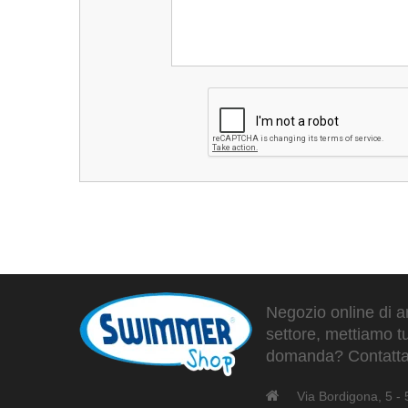
Negozio online di ar
settore, mettiamo tu
domanda? Contattaci
Via Bordigona, 5 