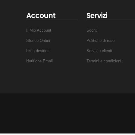
Account
Servizi
Il Mio Account
Sconti
Storico Ordini
Politiche di reso
Lista desideri
Servizio clienti
Notifiche Email
Termini e condizioni