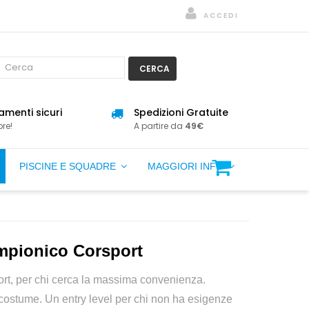
ACCEDI
CERCA
menti sicuri
Spedizioni Gratuite
re!
A partire da
49€
PISCINE E SQUADRE
MAGGIORI INFO
mpionico Corsport
rt, per chi cerca la massima convenienza.
 costume. Un entry level per chi non ha esigenze