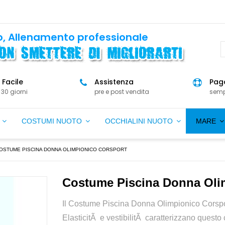
, Allenamento professionale
 Facile
Assistenza
Paga
 30 giorni
pre e post vendita
semp
O
COSTUMI NUOTO
OCCHIALINI NUOTO
MARE
OSTUME PISCINA DONNA OLIMPIONICO CORSPORT
Costume Piscina Donna Oli
Il Costume Piscina Donna Olimpionico Corspo
ElasticitÃ e vestibilitÃ caratterizzano questo