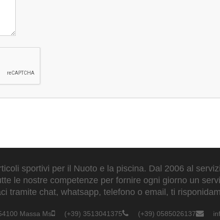
ticoli sportivi per il Nuoto e la piscina. Dal 2006 al servi
tte le nostre competenze per fornire ogni giorno un serviz
 tramite chat, whatsapp, telefono o email, ti risponidam
- 54100 Massa Ms
(+39) 3513041375
(+39) 0585026137
i