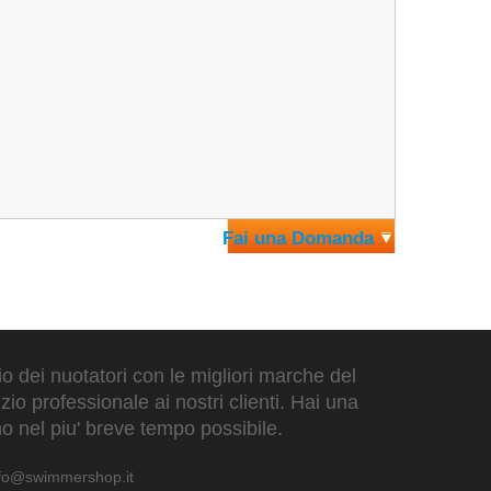
Fai una Domanda
zio dei nuotatori con le migliori marche del
io professionale ai nostri clienti. Hai una
o nel piu' breve tempo possibile.
nfo@swimmershop.it