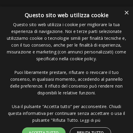
×
Questo sito web utilizza cookie
Questo sito web utilizza i cookie per migliorare la tua
esperienza di navigazione. Noi e terze parti selezionate
Pagamenti Accettati
utilizziamo cookie o tecnologie simili per finalità tecniche e,
con il tuo consenso, anche per le finalità di esperienza,
misurazione e marketing (con annunci personalizzati) come
specificato nella cookie policy.
Puoi liberamente prestare, rifiutare o revocare il tuo
Copyright © 2006 - 2023 -
Icarus Project sas
- Via Bordigona, 5 - 54100
consenso, in qualsiasi momento, accedendo al pannello
Massa MS - Tel 0585026137 - P.IVA 01151030457 - REA MS 117168
delle preferenze. Il rifiuto del consenso può rendere non
disponibili le relative funzioni.
Usa il pulsante “Accetta tutto” per acconsentire. Chiudi
questa informativa per continuare senza accettare o usa il
pulsante "Rifiuta Tutto.
Leggi di più
ACCETTA TUTTO
RIFIUTA TUTTO