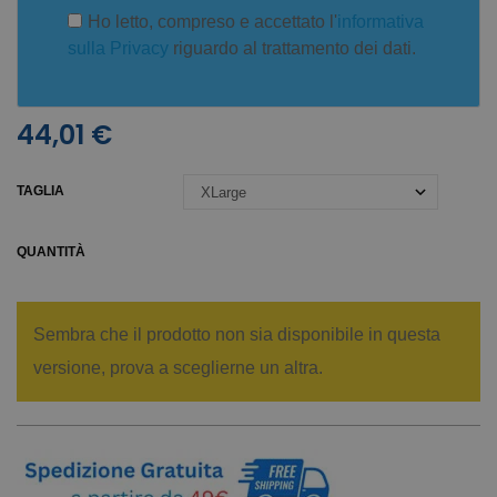
Ho letto, compreso e accettato l'
informativa
sulla Privacy
riguardo al trattamento dei dati.
44,01 €
TAGLIA
QUANTITÀ
Sembra che il prodotto non sia disponibile in questa
versione, prova a sceglierne un altra.