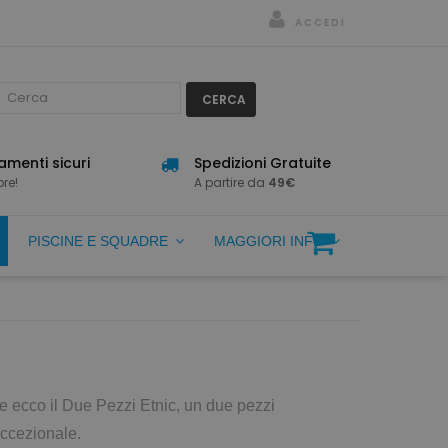
ACCEDI
CERCA
menti sicuri
Spedizioni Gratuite
re!
A partire da
49€
PISCINE E SQUADRE
MAGGIORI INFO
te ecco il Due Pezzi Etnic, un due pezzi
eccezionale.