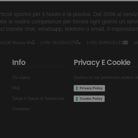
ticoli sportivi per il Nuoto e la piscina. Dal 2006 al servi
tte le nostre competenze per fornire ogni giorno un serviz
 tramite chat, whatsapp, telefono o email, ti risponidam
- 54100 Massa Ms
(+39) 3513041375
(+39) 0585026137
i
Info
Privacy E Cookie
Chi siamo
Gestisci le tue preferenze relative a
FAQ
Privacy Policy
Tempi e Spese di Spedizione
Cookie Policy
Contattaci