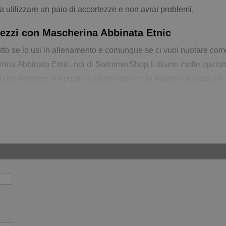
a utilizzare un paio di accortezze e non avrai problemi.
Pezzi con Mascherina Abbinata Etnic
utto se lo usi in allenamento e comunque se ci vuoi nuotare com
ina Abbinata Etnic, noi di SwimmerShop ti diamo molte opzioni p
sta per rimanere sul posto e aderire bene e in maniera tenace alle
aglia non è corretta ti basterà farcelo sapere e ti sostituiremo i
lia diversa
ra possibilità, puoi acquistare una taglia diverse per il pezzo di 
diversa per il pezzo di sopra o di sotto
SCRIVILO nelle note de
 dei fianchi devi misurarle nel punto più ampio, che potrebbe an