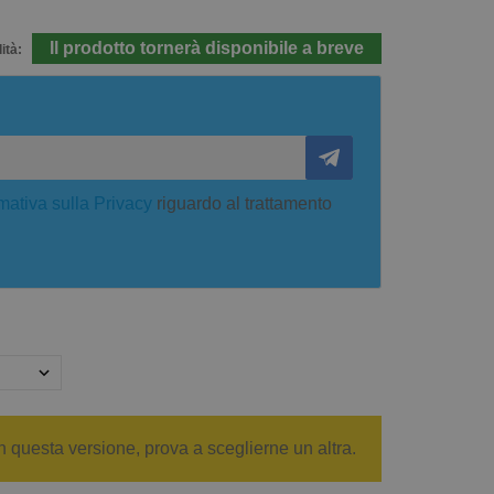
Il prodotto tornerà disponibile a breve
ità:
mativa sulla Privacy
riguardo al trattamento
n questa versione, prova a sceglierne un altra.