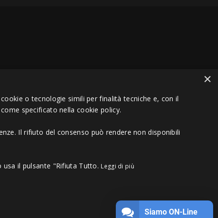
×
VA 01151030457 - REA MS 117168
ookie o tecnologie simili per finalità tecniche e, con il
 come specificato nella cookie policy.
nze. Il rifiuto del consenso può rendere non disponibili
 usa il pulsante "Rifiuta Tutto.
Leggi di più
Siamo ON-Line