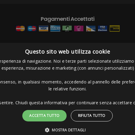
Pagamenti Accettati
Questo sito web utilizza cookie
s Project sas
- Via Bordigona, 5 - 54100 Massa MS - Tel 0585026137 - P.I
esperienza di navigazione. Noi e terze parti selezionate utilizziamo c
i esperienza, misurazione e marketing (con annunci personalizzati)
consenso, in qualsiasi momento, accedendo al pannello delle prefere
le relative funzioni.
sentire. Chiudi questa informativa per continuare senza accettare o
ACCETTA TUTTO
RIFIUTA TUTTO
MOSTRA DETTAGLI
Sito protetto da reCAPTCHA.
Privacy
-
Termini e condizioni