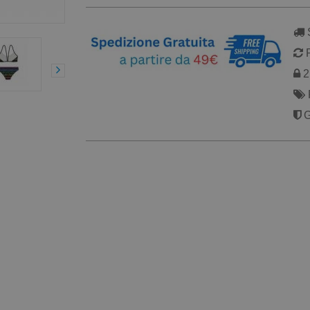
S
R
2 
G