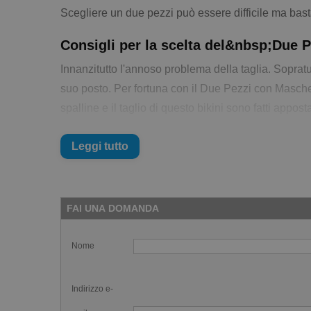
Scegliere un due pezzi può essere difficile ma bast
Consigli per la scelta del&nbsp;Due 
Innanzitutto l'annoso problema della taglia. Soprat
suo posto. Per fortuna con il Due Pezzi con Mascher
spalline e il taglio di questo bikini sono fatti appo
E se hai sbagliato taglia?
Leggi tutto
Sappiamo che può capitare. Proprio per questo se la t
Pezzo di sopra e pezzo di sotto di tag
FAI UNA DOMANDA
Per favorire la scelta corretta ti diamo anche un alt
Nome
Acquista la taglia che desideri e se vuoi una taglia 
Provvederemo a invierti quello che hai chiesto.
Indirizzo e-
Ricorda che il modo migliore per misurare la taglia