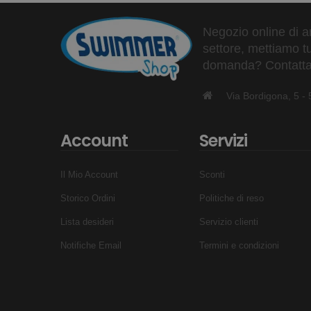
Negozio online di ar
settore, mettiamo tu
domanda? Contattaci
Via Bordigona, 5 
Account
Servizi
Il Mio Account
Sconti
Storico Ordini
Politiche di reso
Lista desideri
Servizio clienti
Notifiche Email
Termini e condizioni