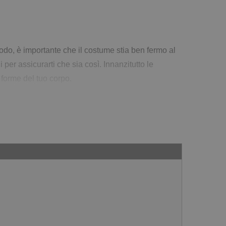
odo, è importante che il costume stia ben fermo al
er assicurarti che sia così. Innanzitutto le
 forme del tuo corpo.
l costume con la taglia corretta.
sopra e di sotto del Due Pezzi Etnic.
lla spedizione
quando confermi il carrello.
che essere più sotto o più sopra delle tue anche!