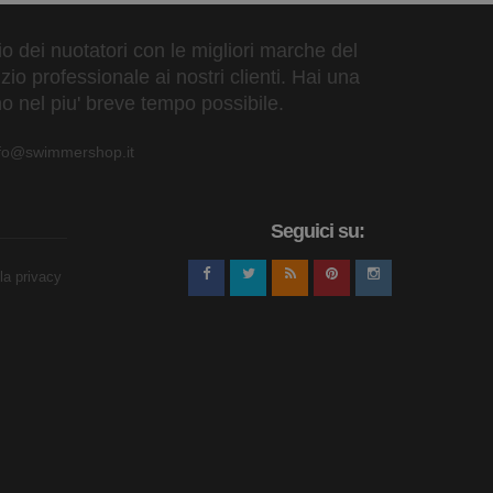
zio dei nuotatori con le migliori marche del
io professionale ai nostri clienti. Hai una
o nel piu' breve tempo possibile.
nfo@swimmershop.it
Seguici su:
lla privacy