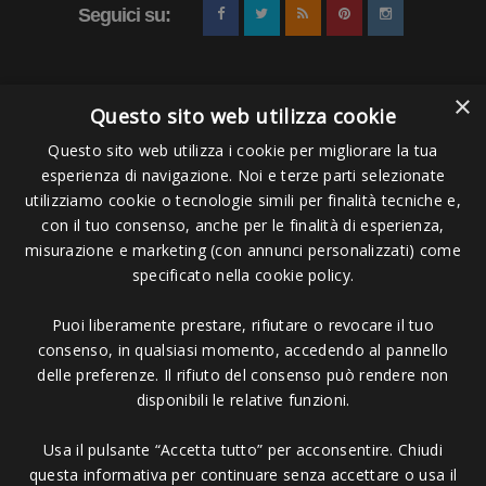
Seguici su:
×
Questo sito web utilizza cookie
Questo sito web utilizza i cookie per migliorare la tua
esperienza di navigazione. Noi e terze parti selezionate
Pagamenti Accettati
utilizziamo cookie o tecnologie simili per finalità tecniche e,
con il tuo consenso, anche per le finalità di esperienza,
misurazione e marketing (con annunci personalizzati) come
specificato nella cookie policy.
Puoi liberamente prestare, rifiutare o revocare il tuo
Copyright © 2006 - 2023 -
Icarus Project sas
- Via Bordigona, 5 - 54100
consenso, in qualsiasi momento, accedendo al pannello
Massa MS - Tel 0585026137 - P.IVA 01151030457 - REA MS 117168
delle preferenze. Il rifiuto del consenso può rendere non
disponibili le relative funzioni.
Usa il pulsante “Accetta tutto” per acconsentire. Chiudi
questa informativa per continuare senza accettare o usa il