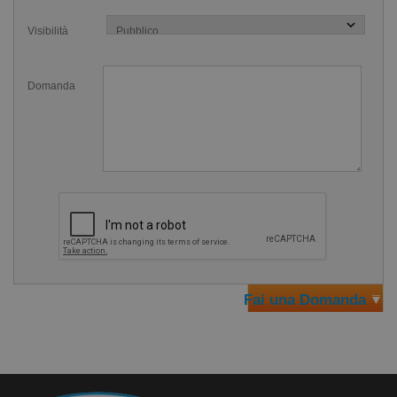
infatti
pochi secondi
per stenderlo sulla pelle e basta
Visibilità
strofinare fino a completa evaporazione per una
asciugatura rapida.
Domanda
Acquista subito questo gel igienizzante per le mani nel
pratico formato da 150 ml per proteggere la tua salute e
quella dei tuoi cari.
Fai una Domanda